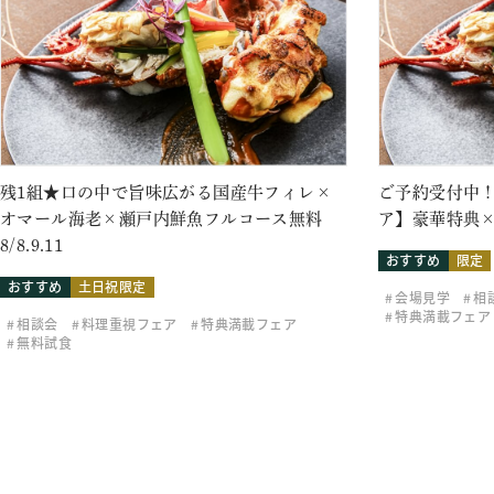
残1組★口の中で旨味広がる国産牛フィレ×
ご予約受付中！
オマール海老×瀬戸内鮮魚フルコース無料
ア】豪華特典×
8/8.9.11
おすすめ
限定
おすすめ
土日祝限定
会場見学
相
特典満載フェア
相談会
料理重視フェア
特典満載フェア
無料試食