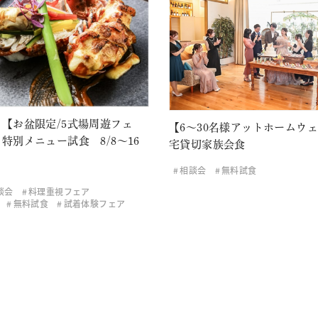
【お盆限定/5式場周遊フェ
【6～30名様アットホームウ
特別メニュー試食 8/8～16
宅貸切家族会食
相談会
無料試食
談会
料理重視フェア
無料試食
試着体験フェア