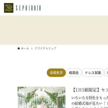
ホーム
ブライダルフェア
会場見学
相談会
ドレス試着
【1日1組限定】セ
いろいろな特色をもっ
の結婚式場が見たい！