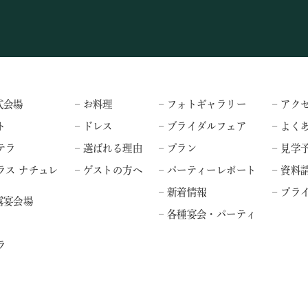
式会場
– お料理
– フォトギャラリー
– アク
ト
– ドレス
– ブライダルフェア
– よく
テラ
– 選ばれる理由
– プラン
– 見学
ラス ナチュレ
– ゲストの方へ
– パーティーレポート
– 資料
– 新着情報
– プ
露宴会場
– 各種宴会・パーティ
ラ