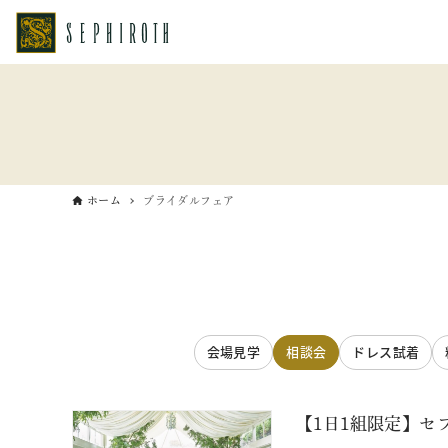
ホーム
ブライダルフェア
会場見学
相談会
ドレス試着
【1日1組限定】セ