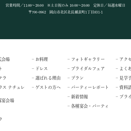
営業時間／11:00～20:00 ※土日祝のみ 10:00～20:00 定休日／毎週水曜日
〒700-0962 岡山市北区北長瀬表町1丁目831-1
式会場
– お料理
– フォトギャラリー
– アク
ト
– ドレス
– ブライダルフェア
– よく
テラ
– 選ばれる理由
– プラン
– 見学
ラス ナチュレ
– ゲストの方へ
– パーティーレポート
– 資料
– 新着情報
– プ
露宴会場
– 各種宴会・パーティ
ラ