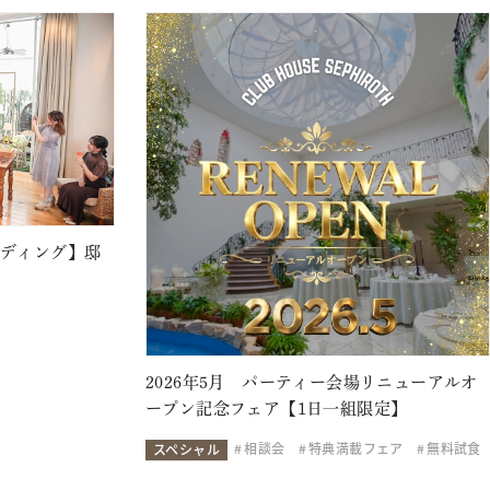
ェディング】邸
2026年5月 パーティー会場リニューアルオ
ープン記念フェア【1日一組限定】
相談会
特典満載フェア
無料試食
スペシャル