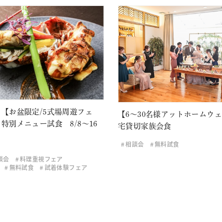
【お盆限定/5式場周遊フェ
【6～30名様アットホームウ
特別メニュー試食 8/8～16
宅貸切家族会食
相談会
無料試食
談会
料理重視フェア
無料試食
試着体験フェア