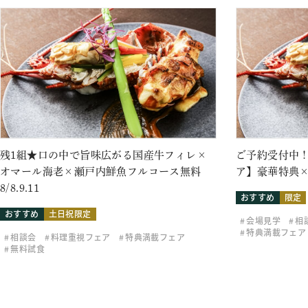
残1組★口の中で旨味広がる国産牛フィレ×
ご予約受付中！
オマール海老×瀬戸内鮮魚フルコース無料
ア】豪華特典×
8/8.9.11
おすすめ
限定
おすすめ
土日祝限定
会場見学
相
特典満載フェア
相談会
料理重視フェア
特典満載フェア
無料試食