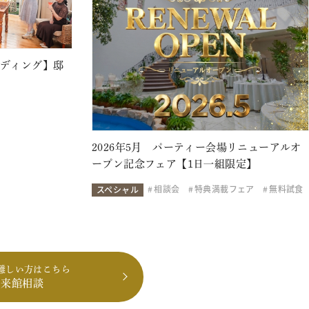
ェディング】邸
2026年5月 パーティー会場リニューアルオ
ープン記念フェア【1日一組限定】
相談会
特典満載フェア
無料試食
スペシャル
難しい方はこちら
も来館相談