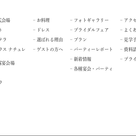
式会場
– お料理
– フォトギャラリー
– アク
ト
– ドレス
– ブライダルフェア
– よく
テラ
– 選ばれる理由
– プラン
– 見学
ラス ナチュレ
– ゲストの方へ
– パーティーレポート
– 資料
– 新着情報
– プ
露宴会場
– 各種宴会・パーティ
ラ