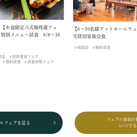
【お盆限定/5式場周遊フェ
【6～30名様アットホームウ
特別メニュー試食 8/8～16
宅貸切家族会食
相談会
無料試食
談会
料理重視フェア
無料試食
試着体験フェア
フェアの参加が
ルフェアを見る
いつで