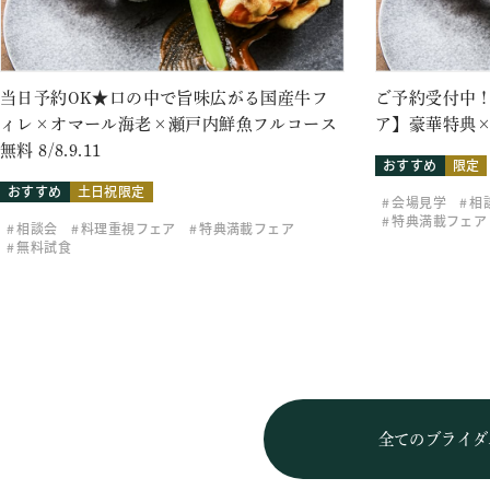
当日予約OK★口の中で旨味広がる国産牛フ
ご予約受付中！
ィレ×オマール海老×瀬戸内鮮魚フルコース
ア】豪華特典×
無料 8/8.9.11
おすすめ
限定
おすすめ
土日祝限定
会場見学
相
特典満載フェア
相談会
料理重視フェア
特典満載フェア
無料試食
全てのブライダ