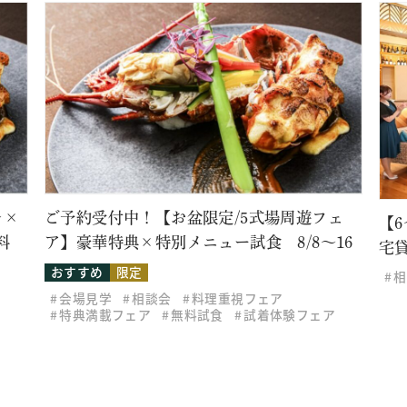
レ×
ご予約受付中！【お盆限定/5式場周遊フェ
【
料
ア】豪華特典×特別メニュー試食 8/8～16
宅
おすすめ
限定
相
会場見学
相談会
料理重視フェア
特典満載フェア
無料試食
試着体験フェア