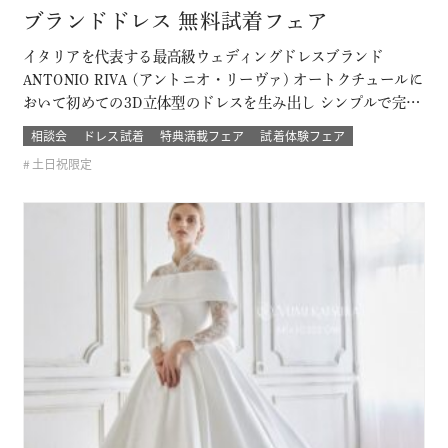
ブランドドレス 無料試着フェア
イタリアを代表する最高級ウェディングドレスブランド
ANTONIO RIVA (アントニオ・リーヴァ) オートクチュールに
おいて初めての3D立体型のドレスを生み出し シンプルで完璧
なライン、理想的なプロポーションと個性を兼ね備えていま
相談会
ドレス試着
特典満載フェア
試着体験フェア
す。 上質な素材と卓悦した仕立て。 花嫁の個性と気品を際立
土日祝限定
たせ、特別な日を格別に輝かせてくれるドレス 結婚式当日の
ゲストから「…