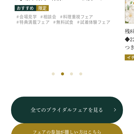
おすすめ
限定
会場見学
相談会
料理重視フェア
特典満載フェア
無料試食
試着体験フェア
残8
◆
つ
イ
全てのブライダルフェアを見る
フェアの参加が難しい方はこちら