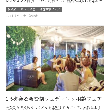
レスサロンと提携している特権として 結婚式場探しを始めた
おふたり限定の無料試着会を開催。 式場探しと一緒にドレス
相談会
ドレス試着
試着体験フェア
も試着できて、結婚式のイメージが広がります！ 他のドレス
おすすめ
土日祝限定
サロンでは取り扱いのないドレスも見れて着れるのは「ここ
だけ！」 SN…
1.5次会＆会費制ウェディング相談フェア
会費制など柔軟なスタイルを希望するカジュアル婚派におす