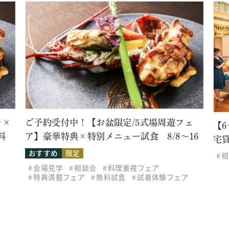
レ×
ご予約受付中！【お盆限定/5式場周遊フェ
【
料
ア】豪華特典×特別メニュー試食 8/8～16
宅
おすすめ
限定
相
会場見学
相談会
料理重視フェア
特典満載フェア
無料試食
試着体験フェア