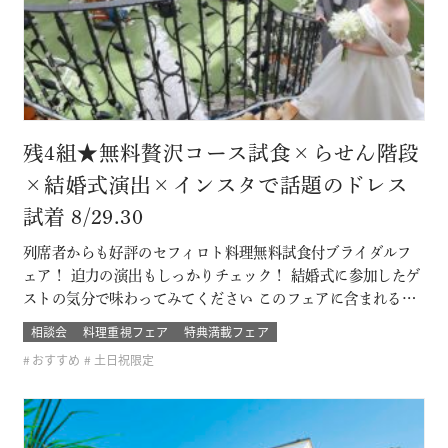
残4組★無料贅沢コース試食×らせん階段
×結婚式演出×インスタで話題のドレス
試着 8/29.30
列席者からも好評のセフィロト料理無料試食付ブライダルフ
ェア！ 迫力の演出もしっかりチェック！ 結婚式に参加したゲ
ストの気分で味わってみてください このフェアに含まれるコ
ンテンツ SPECIAL BENEFITS HPからフェア予約された方限
相談会
料理重視フェア
特典満載フェア
定のご来館特典 特典内容 セフィロトおススメのウェディング
おすすめ
土日祝限定
プレゼント有り！内容は来てのお楽しみ！