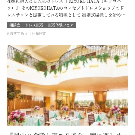
花嫁に絶大なる人気のドレス『 KIYOKO HATA（キヨコハ
タ）』 そのKIYOKOHATAのコンセプトドレスショップのド
レスサロンと提携している特権として 結婚式場探しを始めた
おふたり限定の無料試着会を開催。 式場探しと一緒にドレス
相談会
ドレス試着
試着体験フェア
も試着できて、結婚式のイメージが広がります！ 他のドレス
おすすめ
土日祝限定
サロンでは取り扱いのないドレスも見れて着れるのは「ここ
だけ！」 SN…