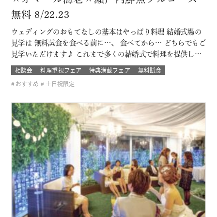
無料 8/22.23
ウェディングのおもてなしの基本はやっぱり料理 結婚式場の
見学は 無料試食を食べる前に…、 食べてから… どちらでもご
見学いただけます♪ これまで多くの結婚式で料理を提供して
きた セフィロト総料理長が作っているので、この機会に是
相談会
料理重視フェア
特典満載フェア
無料試食
非、ご賞味下さいませ(＾＾) 無料試食はセフィロトオリジナ
おすすめ
土日祝限定
ルの珠玉の一品。 結婚式に参加したゲストの気分で味わって
みてください 新しく…