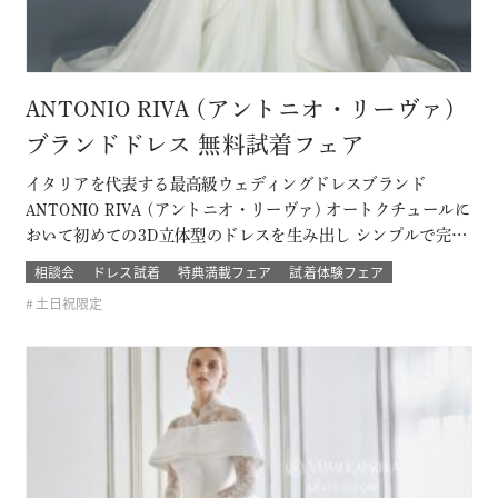
ANTONIO RIVA (アントニオ・リーヴァ)
ブランドドレス 無料試着フェア
イタリアを代表する最高級ウェディングドレスブランド
ANTONIO RIVA (アントニオ・リーヴァ) オートクチュールに
おいて初めての3D立体型のドレスを生み出し シンプルで完璧
なライン、理想的なプロポーションと個性を兼ね備えていま
相談会
ドレス試着
特典満載フェア
試着体験フェア
す。 上質な素材と卓悦した仕立て。 花嫁の個性と気品を際立
土日祝限定
たせ、特別な日を格別に輝かせてくれるドレス 結婚式当日の
ゲストから「…