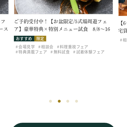
牛フ
ご予約受付中！【お盆限定/5式場周遊フェ
【
ース
ア】豪華特典×特別メニュー試食 8/8～16
宅
おすすめ
限定
相
会場見学
相談会
料理重視フェア
特典満載フェア
無料試食
試着体験フェア