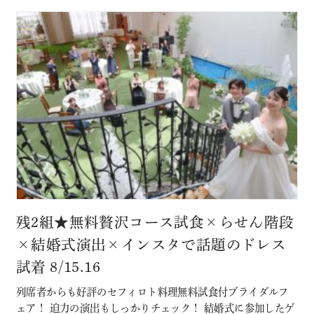
館特典 特典内…
残2組★無料贅沢コース試食×らせん階段
×結婚式演出×インスタで話題のドレス
試着 8/15.16
列席者からも好評のセフィロト料理無料試食付ブライダルフ
ェア！ 迫力の演出もしっかりチェック！ 結婚式に参加したゲ