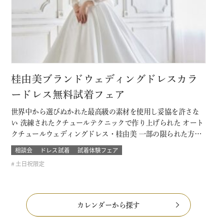
桂由美ブランドウェディングドレスカラ
ードレス無料試着フェア
世界中から選びぬかれた最高級の素材を使用し妥協を許さな
い 洗練されたクチュールテクニックで作り上げられた オート
クチュールウェディングドレス・桂由美 一部の限られた方が
着るその特別なウェディングドレスやカラードレスを試着で
相談会
ドレス試着
試着体験フェア
きる数少ないチャンス。 当日の結婚式で着る一着が自分もゲ
土日祝限定
ストも忘れられなくなるような運命の一着になるウェディン
グドレス・カラードレスを探そ…
カレンダーから探す