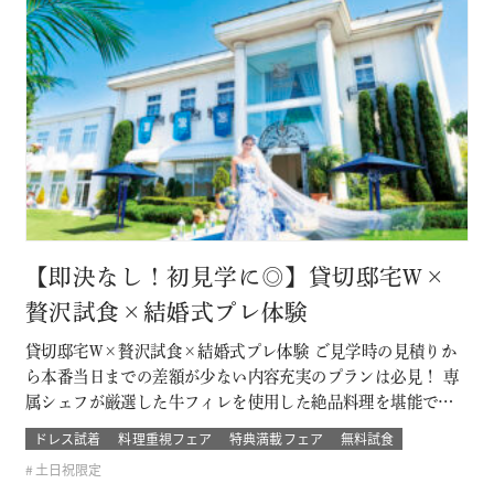
【即決なし！初見学に◎】貸切邸宅W×
贅沢試食×結婚式プレ体験
貸切邸宅W×贅沢試食×結婚式プレ体験 ご見学時の見積りか
ら本番当日までの差額が少ない内容充実のプランは必見！ 専
属シェフが厳選した牛フィレを使用した絶品料理を堪能でき
るフェア！ プレ花嫁体験では本番さながらのチャペル体験や
ドレス試着
料理重視フェア
特典満載フェア
無料試食
映像演出体験が叶う！ このフェアに含まれるコンテンツ
土日祝限定
SPECIAL BENEFITS HPからフェア予約された方限定のご来