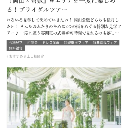
『岡山×倉敷』Wエリアを一度に楽しめ
る！ブライダルツアー
いろいろ見学して決めていきたい！ 岡山倉敷どちらも検討し
たい！ そんなおふたりのために2つの街をめぐる特別な見学ツ
アー♪ 一度に違う雰囲気の式場が短時間で見れるのも嬉しい
ポイント！ ブライダルデート楽しもう！ このフェアに含まれ
会場見学
相談会
ドレス試着
料理重視フェア
特典満載フェア
るコンテンツ SPECIAL BENEFITS HPからフェア予約された
無料試食
方限定のご来館特典 特典内容 セフィロトおススメのウェディ
おすすめ
土日祝限定
ン…