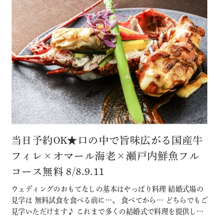
当日予約OK★口の中で旨味広がる国産牛
フィレ×オマール海老×瀬戸内鮮魚フル
コース無料 8/8.9.11
ウェディングのおもてなしの基本はやっぱり料理 結婚式場の
見学は 無料試食を食べる前に…、 食べてから… どちらでもご
見学いただけます♪ これまで多くの結婚式で料理を提供して