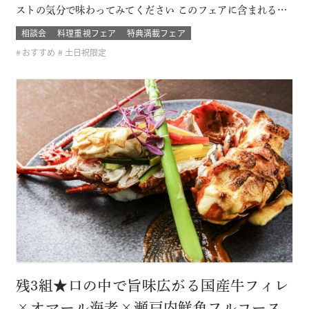
ストの気分で味わってみてください このフェアに含まれるコ
ンテンツ SPECIAL BENEFITS HPからフェア予約された方限
相談会
料理重視フェア
特典満載フェア
定のご来館特典 特典内容 セフィロトおススメのウェディング
おすすめ
土日祝限定
プレゼント有り！内容は来てのお楽しみ！
残3組★口の中で旨味広がる国産牛フィレ
×オマール海老×瀬戸内鮮魚フルコース