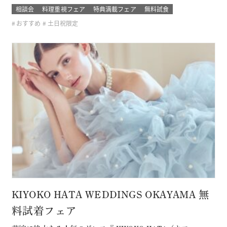
きた セフィロト総料理長が作っているので、この機会に是
相談会
料理重視フェア
特典満載フェア
無料試食
非、ご賞味下さいませ(＾＾) 無料試食はセフィロトオリジナ
おすすめ
土日祝限定
ルの珠玉の一品。 結婚式に参加したゲストの気分で味わって
みてください 新しく…
KIYOKO HATA WEDDINGS OKAYAMA 無
料試着フェア