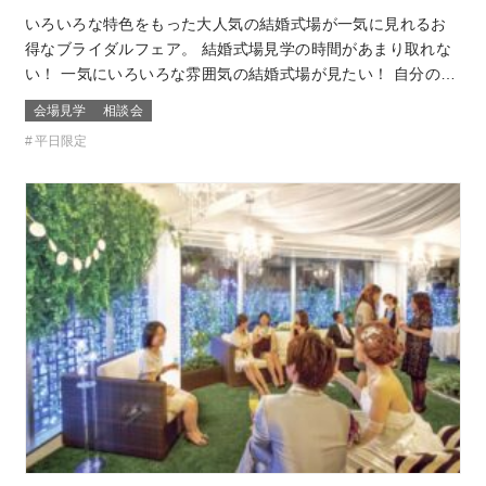
いろいろな特色をもった大人気の結婚式場が一気に見れるお
得なブライダルフェア。 結婚式場見学の時間があまり取れな
い！ 一気にいろいろな雰囲気の結婚式場が見たい！ 自分の結
婚式のスタイルがまだ分からないカップルは必見！ お呼びす
会場見学
相談会
るゲストによっても結婚式の雰囲気や結婚式場のスタイルも
平日限定
変わるもの そんな結婚式場を一気に比較できるチャンス！！
このフェアに含まれるコン…