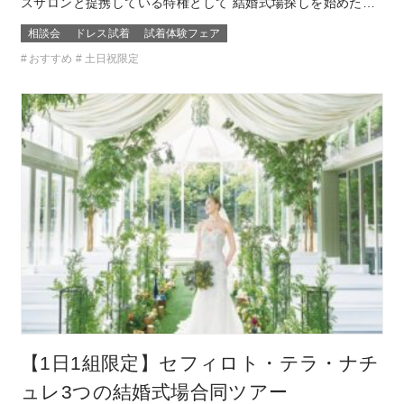
スサロンと提携している特権として 結婚式場探しを始めたお
ふたり限定の無料試着会を開催。 式場探しと一緒にドレスも
相談会
ドレス試着
試着体験フェア
試着できて、結婚式のイメージが広がります！ 他のドレスサ
おすすめ
土日祝限定
ロンでは取り扱いのないドレスも見れて着れるのは「ここだ
け！」 SN…
【1日1組限定】セフィロト・テラ・ナチ
ュレ3つの結婚式場合同ツアー