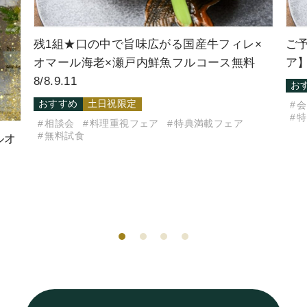
×
ご予約受付中！【お盆限定/5式場周遊フェ
【
料
ア】豪華特典×特別メニュー試食 8/8～16
宅
おすすめ
限定
相
会場見学
相談会
料理重視フェア
特典満載フェア
無料試食
試着体験フェア