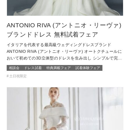
ANTONIO RIVA (アントニオ・リーヴァ)
ブランドドレス 無料試着フェア
イタリアを代表する最高級ウェディングドレスブランド
ANTONIO RIVA (アントニオ・リーヴァ) オートクチュールに
おいて初めての3D立体型のドレスを生み出し シンプルで完璧
なライン、理想的なプロポーションと個性を兼ね備えていま
相談会
ドレス試着
特典満載フェア
試着体験フェア
す。 上質な素材と卓悦した仕立て。 花嫁の個性と気品を際立
土日祝限定
たせ、特別な日を格別に輝かせてくれるドレス 結婚式当日の
ゲストから「…