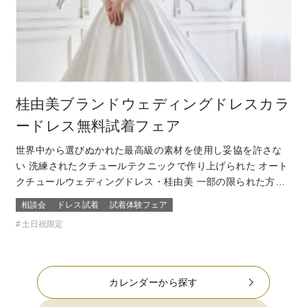
桂由美ブランドウェディングドレスカラ
ードレス無料試着フェア
世界中から選びぬかれた最高級の素材を使用し妥協を許さな
い 洗練されたクチュールテクニックで作り上げられた オート
クチュールウェディングドレス・桂由美 一部の限られた方が
着るその特別なウェディングドレスやカラードレスを試着で
相談会
ドレス試着
試着体験フェア
きる数少ないチャンス。 当日の結婚式で着る一着が自分もゲ
土日祝限定
ストも忘れられなくなるような運命の一着になるウェディン
グドレス・カラードレスを探そ…
カレンダーから探す