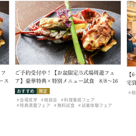
牛フ
ご予約受付中！【お盆限定/5式場周遊フェ
【
ース
ア】豪華特典×特別メニュー試食 8/8～16
宅
おすすめ
限定
相
会場見学
相談会
料理重視フェア
特典満載フェア
無料試食
試着体験フェア