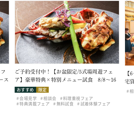
牛フ
ご予約受付中！【お盆限定/5式場周遊フェ
【
ース
ア】豪華特典×特別メニュー試食 8/8～16
宅
おすすめ
限定
相
会場見学
相談会
料理重視フェア
特典満載フェア
無料試食
試着体験フェア