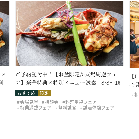
レ×
ご予約受付中！【お盆限定/5式場周遊フェ
【
料
ア】豪華特典×特別メニュー試食 8/8～16
宅
おすすめ
限定
相
会場見学
相談会
料理重視フェア
特典満載フェア
無料試食
試着体験フェア