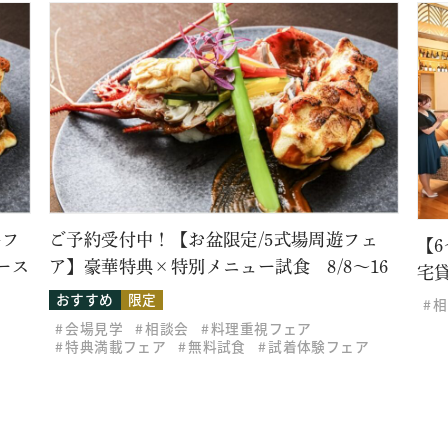
牛フ
ご予約受付中！【お盆限定/5式場周遊フェ
【
ース
ア】豪華特典×特別メニュー試食 8/8～16
宅
おすすめ
限定
相
会場見学
相談会
料理重視フェア
特典満載フェア
無料試食
試着体験フェア