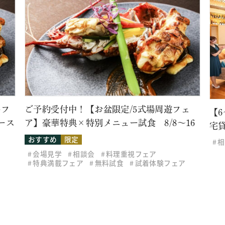
牛フ
ご予約受付中！【お盆限定/5式場周遊フェ
【
ース
ア】豪華特典×特別メニュー試食 8/8～16
宅
おすすめ
限定
相
会場見学
相談会
料理重視フェア
特典満載フェア
無料試食
試着体験フェア