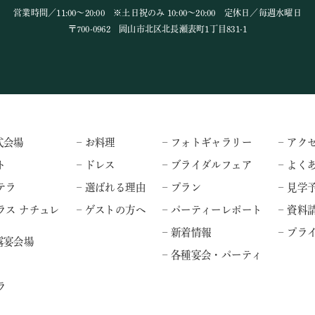
営業時間／11:00～20:00 ※土日祝のみ 10:00～20:00 定休日／毎週水曜日
〒700-0962 岡山市北区北長瀬表町1丁目831-1
式会場
– お料理
– フォトギャラリー
– アク
ト
– ドレス
– ブライダルフェア
– よく
テラ
– 選ばれる理由
– プラン
– 見学
ラス ナチュレ
– ゲストの方へ
– パーティーレポート
– 資料
– 新着情報
– プ
露宴会場
– 各種宴会・パーティ
ラ