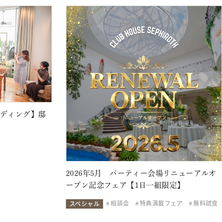
ェディング】邸
2026年5月 パーティー会場リニューアルオ
ープン記念フェア【1日一組限定】
相談会
特典満載フェア
無料試食
スペシャル