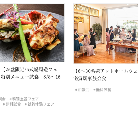
【お盆限定/5式場周遊フェ
【6～30名様アットホームウ
特別メニュー試食 8/8～16
宅貸切家族会食
相談会
無料試食
談会
料理重視フェア
無料試食
試着体験フェア