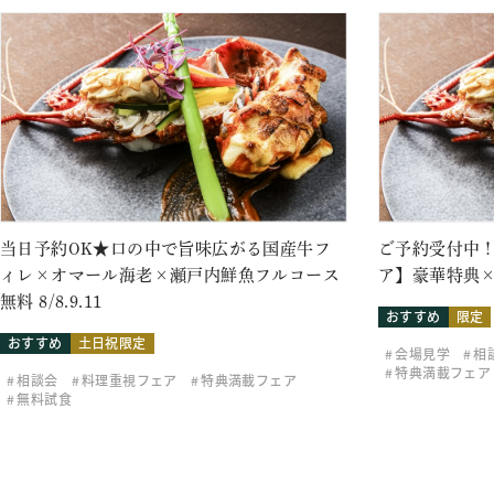
当日予約OK★口の中で旨味広がる国産牛フ
ご予約受付中！
ィレ×オマール海老×瀬戸内鮮魚フルコース
ア】豪華特典×
無料 8/8.9.11
おすすめ
限定
おすすめ
土日祝限定
会場見学
相
特典満載フェア
相談会
料理重視フェア
特典満載フェア
無料試食