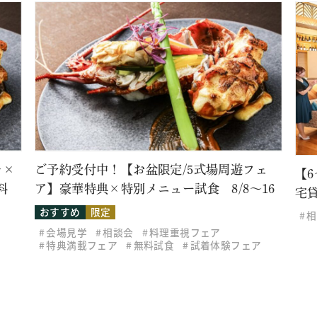
レ×
ご予約受付中！【お盆限定/5式場周遊フェ
【
料
ア】豪華特典×特別メニュー試食 8/8～16
宅
おすすめ
限定
相
会場見学
相談会
料理重視フェア
特典満載フェア
無料試食
試着体験フェア