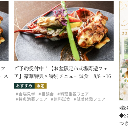
牛フ
ご予約受付中！【お盆限定/5式場周遊フェ
ース
ア】豪華特典×特別メニュー試食 8/8～16
おすすめ
限定
会場見学
相談会
料理重視フェア
特典満載フェア
無料試食
試着体験フェア
残8
◆
つ