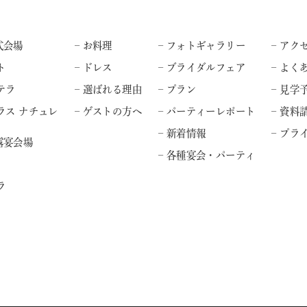
式会場
– お料理
– フォトギャラリー
– アク
ト
– ドレス
– ブライダルフェア
– よく
テラ
– 選ばれる理由
– プラン
– 見学
ラス ナチュレ
– ゲストの方へ
– パーティーレポート
– 資料
– 新着情報
– プ
露宴会場
– 各種宴会・パーティ
ラ