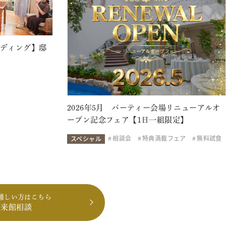
ェディング】邸
2026年5月 パーティー会場リニューアルオ
ープン記念フェア【1日一組限定】
相談会
特典満載フェア
無料試食
スペシャル
難しい方はこちら
も来館相談