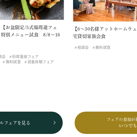
【お盆限定/5式場周遊フェ
【6～30名様アットホームウ
特別メニュー試食 8/8～16
宅貸切家族会食
相談会
無料試食
談会
料理重視フェア
無料試食
試着体験フェア
フェアの参加が
ルフェアを見る
いつで