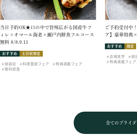
当日予約OK★口の中で旨味広がる国産牛フ
ご予約受付中！
ィレ×オマール海老×瀬戸内鮮魚フルコース
ア】豪華特典×
無料 8/8.9.11
おすすめ
限定
おすすめ
土日祝限定
会場見学
相
特典満載フェア
相談会
料理重視フェア
特典満載フェア
無料試食
全てのブライダ