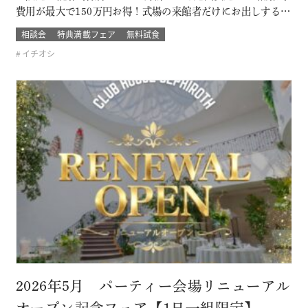
費用が最大で150万円お得！式場の来館者だけにお出しするウ
ェディングプラン！ 婚礼費用の後払いもOKでご祝儀の範囲内
相談会
特典満載フェア
無料試食
での結婚式も可能！ これから結婚式場をお探しの新郎新婦に
イチオシ
もオススメ！ 先着8組様 このフェアに含まれるコンテンツ
SPECIAL B…
2026年5月 パーティー会場リニューアル