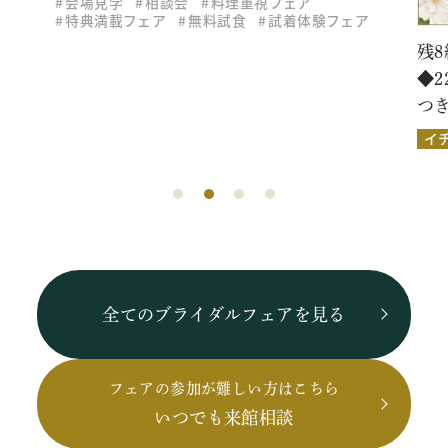
会場見学
相談会
料理重視フェア
特典満載フェア
無料試食
試着体験フェア
残8
◆
つ
イ
全てのブライダルフェアを見る
フェアの参加が難しい方はこちら
いつでも来館相談