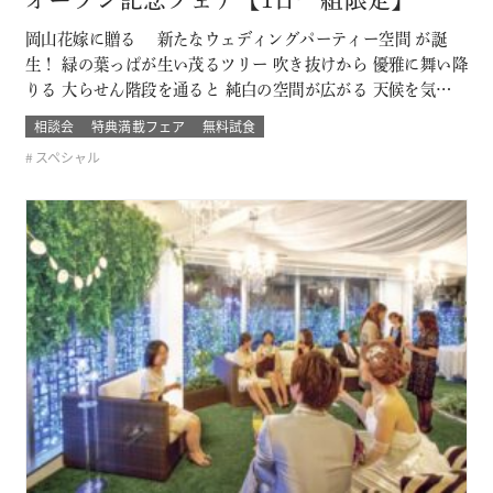
オープン記念フェア【1日一組限定】
岡山花嫁に贈る 新たなウェディングパーティー空間 が誕
生！ 緑の葉っぱが生い茂るツリー 吹き抜けから 優雅に舞い降
りる 大らせん階段を通ると 純白の空間が広がる 天候を気にし
ないガーデンウェディング に模様替えも可能 まだ誰も列席し
相談会
特典満載フェア
無料試食
ていない 新たに誕生したパーティー会場を 直接その目で体験
スペシャル
できる ブライダルフェアー開催 このフェアに含まれるコンテ
ンツ SP…