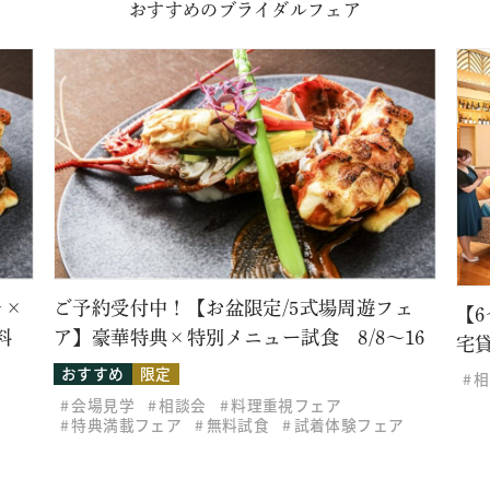
おすすめのブライダルフェア
レ×
ご予約受付中！【お盆限定/5式場周遊フェ
【
料
ア】豪華特典×特別メニュー試食 8/8～16
宅
おすすめ
限定
相
会場見学
相談会
料理重視フェア
特典満載フェア
無料試食
試着体験フェア