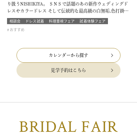
り扱うNISHIKIYA。 ＳＮＳで話題のあの新作ウェディングド
レスやカラードレス そして伝統的な最高級の白無垢,色打掛,本
振袖からブライズメイドの衣裳まで 衣裳のラインナップは品
相談会
ドレス試着
料理重視フェア
試着体験フェア
質や数どちらとも県内でもトップレベル プロのドレスコーデ
おすすめ
ィネーターと打ち合わせをして結婚式当日の「運命の一着」
を探そう！！…
カレンダーから探す
見学予約はこちら
BRIDAL FAIR