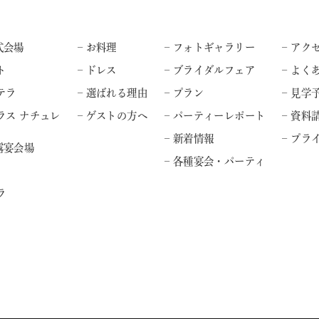
式会場
– お料理
– フォトギャラリー
– アク
ト
– ドレス
– ブライダルフェア
– よく
テラ
– 選ばれる理由
– プラン
– 見学
ラス ナチュレ
– ゲストの方へ
– パーティーレポート
– 資料
– 新着情報
– プ
露宴会場
– 各種宴会・パーティ
ラ