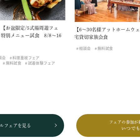
【お盆限定/5式場周遊フェ
【6～30名様アットホームウ
特別メニュー試食 8/8～16
宅貸切家族会食
相談会
無料試食
談会
料理重視フェア
無料試食
試着体験フェア
フェアの参加が
ルフェアを見る
いつで