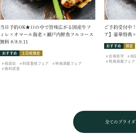
当日予約OK★口の中で旨味広がる国産牛フ
ご予約受付中！
ィレ×オマール海老×瀬戸内鮮魚フルコース
ア】豪華特典×
無料 8/8.9.11
おすすめ
限定
おすすめ
土日祝限定
会場見学
相
特典満載フェア
相談会
料理重視フェア
特典満載フェア
無料試食
全てのブライダ