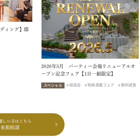
ェディング】邸
2026年5月 パーティー会場リニューアルオ
ープン記念フェア【1日一組限定】
相談会
特典満載フェア
無料試食
スペシャル
難しい方はこちら
も来館相談