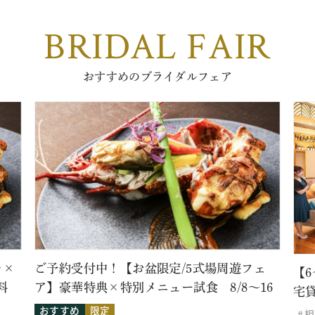
BRIDAL FAIR
おすすめのブライダルフェア
レ×
ご予約受付中！【お盆限定/5式場周遊フェ
【
料
ア】豪華特典×特別メニュー試食 8/8～16
宅
おすすめ
限定
相