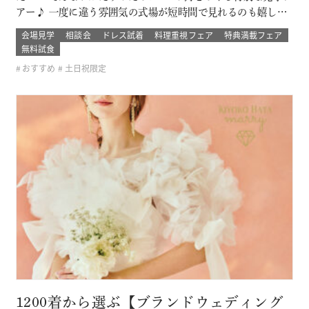
アー♪ 一度に違う雰囲気の式場が短時間で見れるのも嬉しい
ポイント！ ブライダルデート楽しもう！ このフェアに含まれ
会場見学
相談会
ドレス試着
料理重視フェア
特典満載フェア
るコンテンツ SPECIAL BENEFITS HPからフェア予約された
無料試食
方限定のご来館特典 特典内容 セフィロトおススメのウェディ
おすすめ
土日祝限定
ン…
1200着から選ぶ【ブランドウェディング