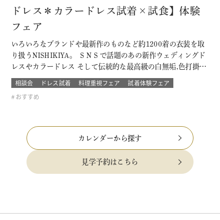
ドレス＊カラードレス試着×試食】体験
フェア
いろいろなブランドや最新作のものなど約1200着の衣装を取
り扱うNISHIKIYA。 ＳＮＳで話題のあの新作ウェディングド
レスやカラードレス そして伝統的な最高級の白無垢,色打掛,本
振袖からブライズメイドの衣裳まで 衣裳のラインナップは品
相談会
ドレス試着
料理重視フェア
試着体験フェア
質や数どちらとも県内でもトップレベル プロのドレスコーデ
おすすめ
ィネーターと打ち合わせをして結婚式当日の「運命の一着」
を探そう！！…
カレンダーから探す
見学予約はこちら