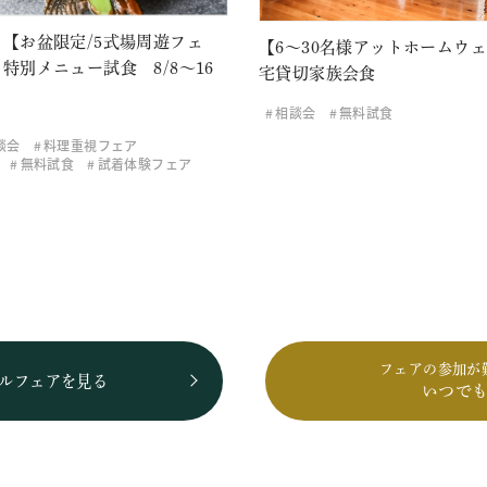
【お盆限定/5式場周遊フェ
【6～30名様アットホームウ
特別メニュー試食 8/8～16
宅貸切家族会食
相談会
無料試食
談会
料理重視フェア
無料試食
試着体験フェア
フェアの参加が
ルフェアを見る
いつで