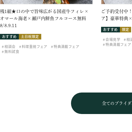
残1組★口の中で旨味広がる国産牛フィレ×
ご予約受付中！
オマール海老×瀬戸内鮮魚フルコース無料
ア】豪華特典×
8/8.9.11
おすすめ
限定
おすすめ
土日祝限定
会場見学
相
特典満載フェア
相談会
料理重視フェア
特典満載フェア
無料試食
全てのブライダ