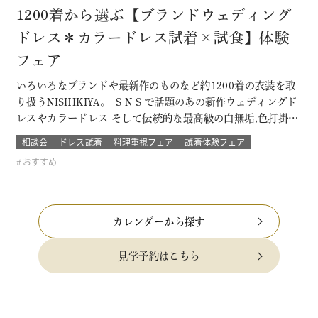
1200着から選ぶ【ブランドウェディング
ドレス＊カラードレス試着×試食】体験
フェア
いろいろなブランドや最新作のものなど約1200着の衣装を取
り扱うNISHIKIYA。 ＳＮＳで話題のあの新作ウェディングド
レスやカラードレス そして伝統的な最高級の白無垢,色打掛,本
振袖からブライズメイドの衣裳まで 衣裳のラインナップは品
相談会
ドレス試着
料理重視フェア
試着体験フェア
質や数どちらとも県内でもトップレベル プロのドレスコーデ
おすすめ
ィネーターと打ち合わせをして結婚式当日の「運命の一着」
を探そう！！…
カレンダーから探す
見学予約はこちら