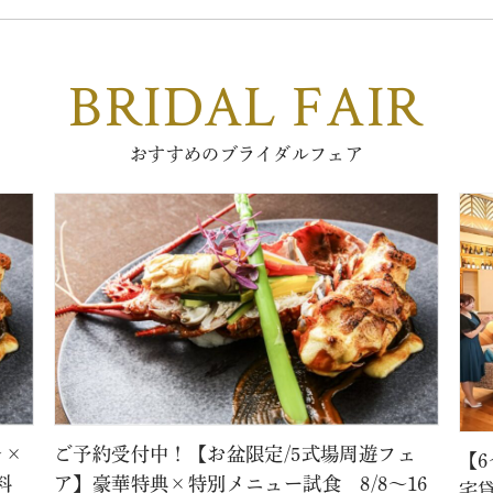
BRIDAL FAIR
おすすめのブライダルフェア
レ×
ご予約受付中！【お盆限定/5式場周遊フェ
【
料
ア】豪華特典×特別メニュー試食 8/8～16
宅