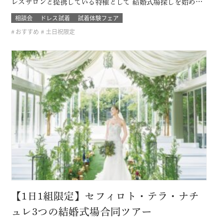
レスサロンと提携している特権として 結婚式場探しを始めた
おふたり限定の無料試着会を開催。 式場探しと一緒にドレス
相談会
ドレス試着
試着体験フェア
も試着できて、結婚式のイメージが広がります！ 他のドレス
おすすめ
土日祝限定
サロンでは取り扱いのないドレスも見れて着れるのは「ここ
だけ！」 SN…
【1日1組限定】セフィロト・テラ・ナチ
ュレ3つの結婚式場合同ツアー