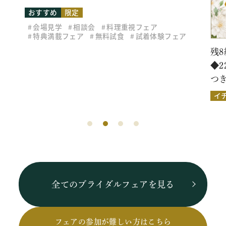
おすすめ
限定
会場見学
相談会
料理重視フェア
特典満載フェア
無料試食
試着体験フェア
残8
◆
つ
イ
全てのブライダルフェアを見る
フェアの参加が難しい方はこちら