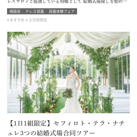
レスサロンと提携している特権として 結婚式場探しを始めた
おふたり限定の無料試着会を開催。 式場探しと一緒にドレス
相談会
ドレス試着
試着体験フェア
も試着できて、結婚式のイメージが広がります！ 他のドレス
おすすめ
土日祝限定
サロンでは取り扱いのないドレスも見れて着れるのは「ここ
だけ！」 SN…
【1日1組限定】セフィロト・テラ・ナチ
ュレ3つの結婚式場合同ツアー