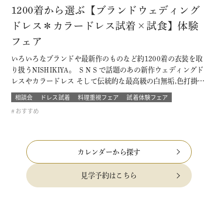
1200着から選ぶ【ブランドウェディング
ドレス＊カラードレス試着×試食】体験
フェア
いろいろなブランドや最新作のものなど約1200着の衣装を取
り扱うNISHIKIYA。 ＳＮＳで話題のあの新作ウェディングド
レスやカラードレス そして伝統的な最高級の白無垢,色打掛,本
振袖からブライズメイドの衣裳まで 衣裳のラインナップは品
相談会
ドレス試着
料理重視フェア
試着体験フェア
質や数どちらとも県内でもトップレベル プロのドレスコーデ
おすすめ
ィネーターと打ち合わせをして結婚式当日の「運命の一着」
を探そう！！…
カレンダーから探す
見学予約はこちら