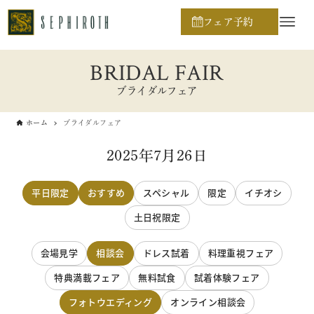
フェア予約
BRIDAL FAIR
ブライダルフェア
ホーム
ブライダルフェア
2025年7月26日
平日限定
おすすめ
スペシャル
限定
イチオシ
土日祝限定
会場見学
相談会
ドレス試着
料理重視フェア
特典満載フェア
無料試食
試着体験フェア
フォトウエディング
オンライン相談会