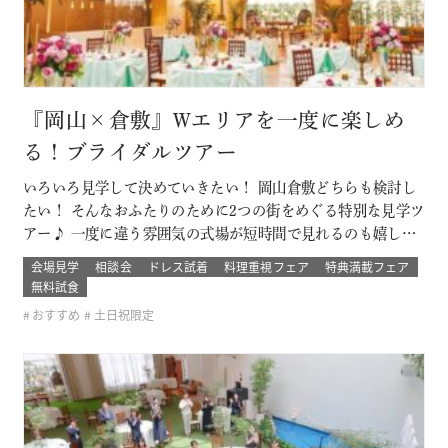
『岡山×倉敷』Wエリアを一度に楽しめ
る！ブライダルツアー
いろいろ見学して決めていきたい！ 岡山倉敷どちらも検討し
たい！ そんなおふたりのために2つの街をめぐる特別な見学ツ
アー♪ 一度に違う雰囲気の式場が短時間で見れるのも嬉しい
ポイント！ ブライダルデート楽しもう！ このフェアに含まれ
会場見学
相談会
ドレス試着
料理重視フェア
特典満載フェア
るコンテンツ SPECIAL BENEFITS HPからフェア予約された
無料試食
方限定のご来館特典 特典内容 セフィロトおススメのウェディ
おすすめ
土日祝限定
ン…