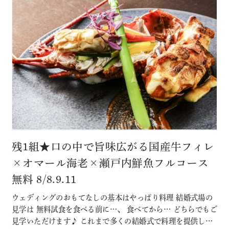
残1組★口の中で旨味広がる国産牛フィレ
×オマール海老×瀬戸内鮮魚フルコース
無料 8/8.9.11
ウェディングのおもてなしの基本はやっぱり料理 結婚式場の
見学は 無料試食を食べる前に…、 食べてから… どちらでもご
見学いただけます♪ これまで多くの結婚式で料理を提供して