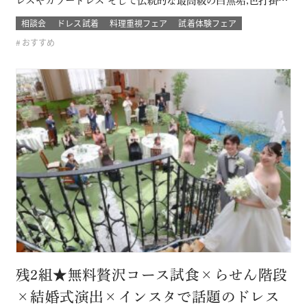
レスやカラードレス そして伝統的な最高級の白無垢,色打掛,本
振袖からブライズメイドの衣裳まで 衣裳のラインナップは品
相談会
ドレス試着
料理重視フェア
試着体験フェア
質や数どちらとも県内でもトップレベル プロのドレスコーデ
おすすめ
ィネーターと打ち合わせをして結婚式当日の「運命の一着」
を探そう！！…
残2組★無料贅沢コース試食×らせん階段
×結婚式演出×インスタで話題のドレス