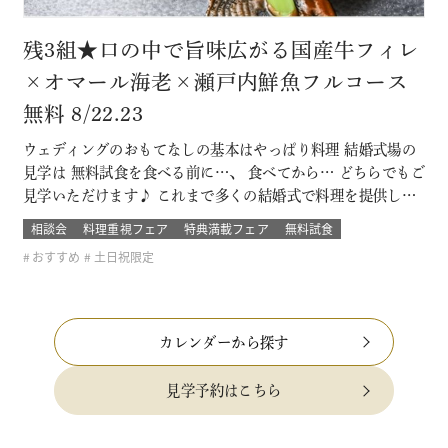
残3組★口の中で旨味広がる国産牛フィレ
×オマール海老×瀬戸内鮮魚フルコース
無料 8/22.23
ウェディングのおもてなしの基本はやっぱり料理 結婚式場の
見学は 無料試食を食べる前に…、 食べてから… どちらでもご
見学いただけます♪ これまで多くの結婚式で料理を提供して
きた セフィロト総料理長が作っているので、この機会に是
相談会
料理重視フェア
特典満載フェア
無料試食
非、ご賞味下さいませ(＾＾) 無料試食はセフィロトオリジナ
おすすめ
土日祝限定
ルの珠玉の一品。 結婚式に参加したゲストの気分で味わって
みてください 新しく…
カレンダーから探す
見学予約はこちら