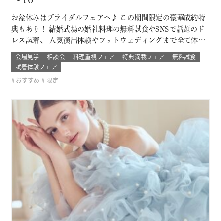
～16
お盆休みはブライダルフェアへ♪ この期間限定の豪華成約特
典もあり！ 結婚式場の婚礼料理の無料試食やSNSで話題のド
レス試着、 人気演出体験やフォトウェディングまで全て体験
できるチャンス！ 結婚式場の婚礼料理の無料試食やSNSで話
会場見学
相談会
料理重視フェア
特典満載フェア
無料試食
題のドレス試着、 人気演出体験やフォトウェディングまで全
試着体験フェア
て体験できるチャンス！ このフェアに含まれるコンテンツ
おすすめ
限定
SPECIAL BE…