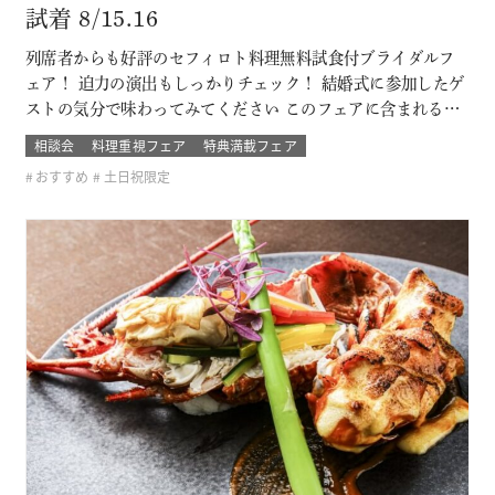
試着 8/15.16
列席者からも好評のセフィロト料理無料試食付ブライダルフ
ェア！ 迫力の演出もしっかりチェック！ 結婚式に参加したゲ
ストの気分で味わってみてください このフェアに含まれるコ
ンテンツ SPECIAL BENEFITS HPからフェア予約された方限
相談会
料理重視フェア
特典満載フェア
定のご来館特典 特典内容 セフィロトおススメのウェディング
おすすめ
土日祝限定
プレゼント有り！内容は来てのお楽しみ！