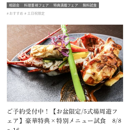
きた セフィロト総料理長が作っているので、この機会に是
相談会
料理重視フェア
特典満載フェア
無料試食
非、ご賞味下さいませ(＾＾) 無料試食はセフィロトオリジナ
おすすめ
土日祝限定
ルの珠玉の一品。 結婚式に参加したゲストの気分で味わって
みてください 新しく…
ご予約受付中！【お盆限定/5式場周遊フ
ェア】豪華特典×特別メニュー試食 8/8