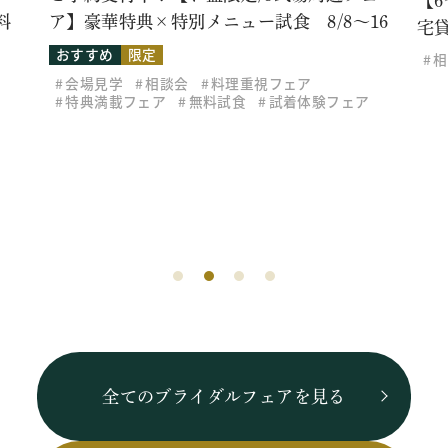
【
料
ア】豪華特典×特別メニュー試食 8/8～16
宅
おすすめ
限定
相
会場見学
相談会
料理重視フェア
特典満載フェア
無料試食
試着体験フェア
全てのブライダルフェアを見る