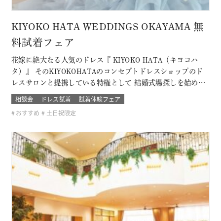
KIYOKO HATA WEDDINGS OKAYAMA 無
料試着フェア
花嫁に絶大なる人気のドレス『 KIYOKO HATA（キヨコハ
タ）』 そのKIYOKOHATAのコンセプトドレスショップのド
レスサロンと提携している特権として 結婚式場探しを始めた
おふたり限定の無料試着会を開催。 式場探しと一緒にドレス
相談会
ドレス試着
試着体験フェア
も試着できて、結婚式のイメージが広がります！ 他のドレス
おすすめ
土日祝限定
サロンでは取り扱いのないドレスも見れて着れるのは「ここ
だけ！」 SN…