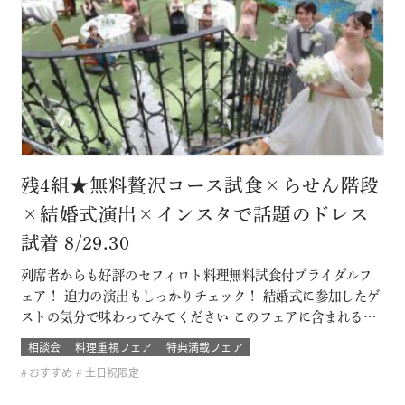
残4組★無料贅沢コース試食×らせん階段
×結婚式演出×インスタで話題のドレス
試着 8/29.30
列席者からも好評のセフィロト料理無料試食付ブライダルフ
ェア！ 迫力の演出もしっかりチェック！ 結婚式に参加したゲ
ストの気分で味わってみてください このフェアに含まれるコ
ンテンツ SPECIAL BENEFITS HPからフェア予約された方限
相談会
料理重視フェア
特典満載フェア
定のご来館特典 特典内容 セフィロトおススメのウェディング
おすすめ
土日祝限定
プレゼント有り！内容は来てのお楽しみ！